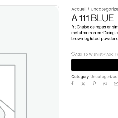
Accueil
/
Uncategoriz
A 111 BLUE
fr : Chaise de repas en si
métal marron en : Dining c
brown leg (steel powder 
Add To Wishlist
Add T
Category:
Uncategorized