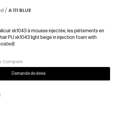
ed
/
A 111 BLUE
milicuir xk1043 à mousse injectée, les piètements en
hair PU xk1043 light beige in injection foam with
coated)
o Compare
Demande de devis