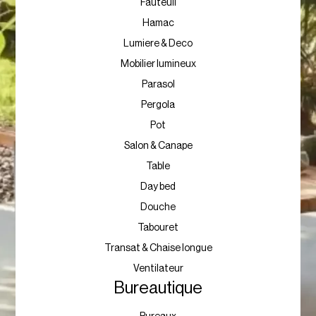
Fauteuil
Hamac
Lumiere & Deco
Mobilier lumineux
Parasol
Pergola
Pot
Salon & Canape
Table
Day bed
Douche
Tabouret
Transat & Chaise longue
Ventilateur
Bureautique