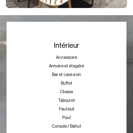
Intérieur
Accessoire
Armoire et étagére
Bar et cave a vin
Buffet
Chaise
Tabouret
Fauteuil
Pouf
Console / Bahut