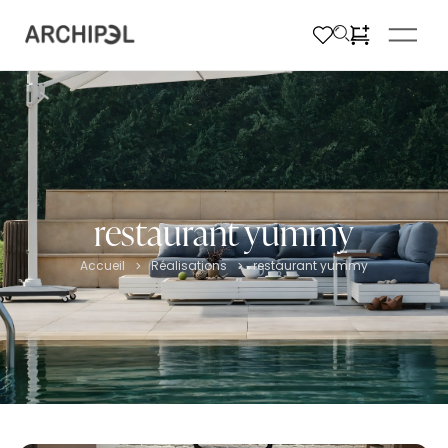
restaurant yummy
Accueil
Réalisations
restaurant yummy
>
>