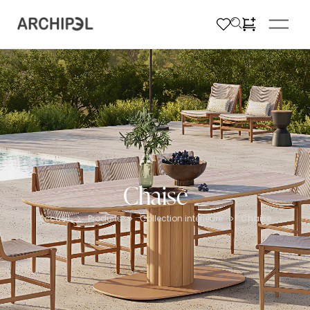
Chaise
Accueil
Produits
Collection intérieure
Chaise
>
>
>