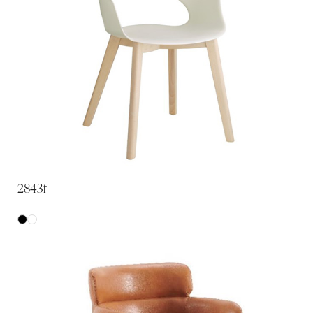
2843f