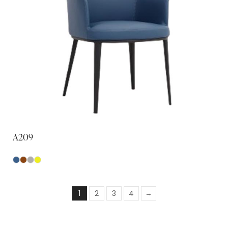
A209
1
2
3
4
→