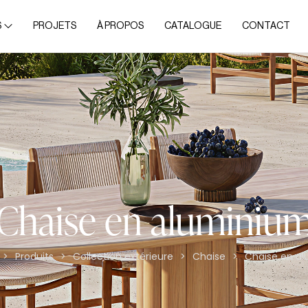
S
PROJETS
À PROPOS
CATALOGUE
CONTACT
Chaise en aluminiu
Produits
Collection extérieure
Chaise
Chaise en a
>
>
>
>