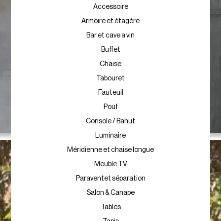
Accessoire
Armoire et étagére
Bar et cave a vin
Buffet
Chaise
Tabouret
Fauteuil
Pouf
Console / Bahut
Luminaire
Méridienne et chaise longue
Meuble TV
Paraventet séparation
Salon & Canape
Tables