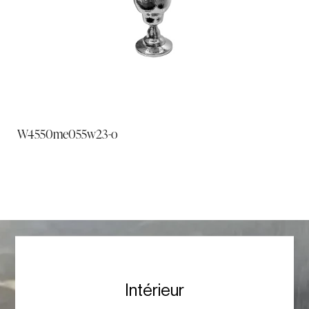
W4550me055w23-o
Intérieur