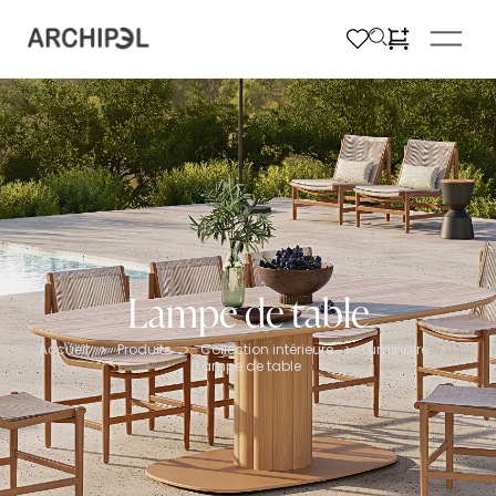
Lampe de table
Accueil
Produits
Collection intérieure
Luminaire
>
>
>
>
Lampe de table