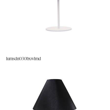
lumsdn030bxwlmd