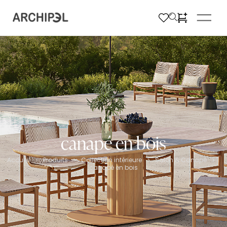
canapé en bois
Accueil
Produits
Collection intérieure
Salon & Canapé
>
>
>
>
canapé en bois