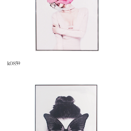
k0859