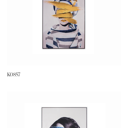
K0857