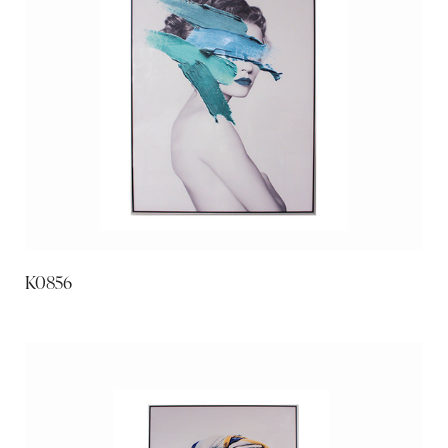
K0856