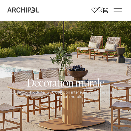
Décoration murale
Accueil
Produits
Collection intérieure
Accessoire
>
>
>
>
Décoration murale