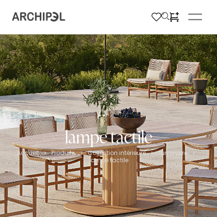
lampe tactile
Accueil
Produits
Collection intérieure
Luminaire
>
>
>
>
lampe tactile