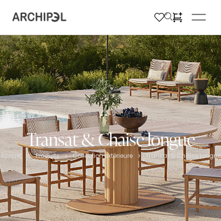
Transat & Chaise longue
Accueil
Produits
Collection extérieure
Transat & Chaise longue
>
>
>