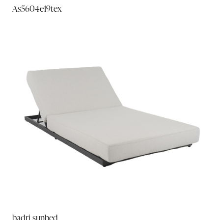
As5604e19tex
badri sunbed