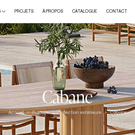
S
PROJETS
À PROPOS
CATALOGUE
CONTACT
Cabane
Accueil
Produits
Collection extérieure
Cabane
>
>
>