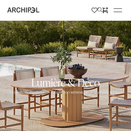
Lumière & Déco
Accueil
Produits
Collection extérieure
Lumière & Déco
>
>
>