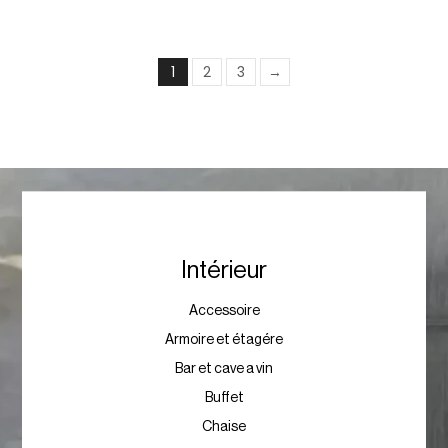
1
2
3
→
Intérieur
Accessoire
Armoire et étagére
Bar et cave a vin
Buffet
Chaise