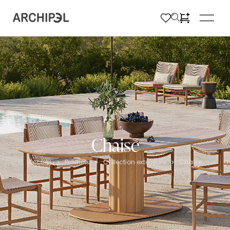
Chaise
Accueil
Produits
Collection extérieure
Chaise
>
>
>