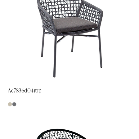
Ac7836d04rop