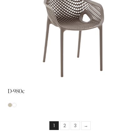
D-980c
1
2
3
→