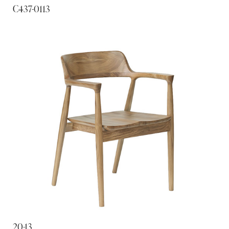
C437-0113
20-13