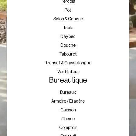
Pergola
Pot
Salon & Canape
Table
Day bed
Douche
Tabouret
Transat & Chaise longue
Ventilateur
Bureautique
Bureaux
Armoire / Etagère
Caisson
Chaise
Comptoir