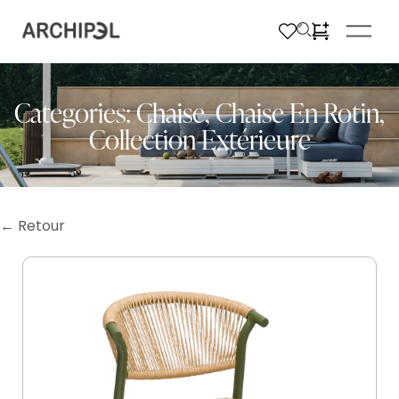
Categories:
Chaise
,
Chaise En Rotin
,
Collection Extérieure
← Retour