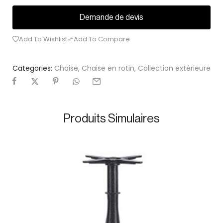
Demande de devis
Add To Wishlist
Add To Compare
Categories:
Chaise
,
Chaise en rotin
,
Collection extérieure
Produits Simulaires