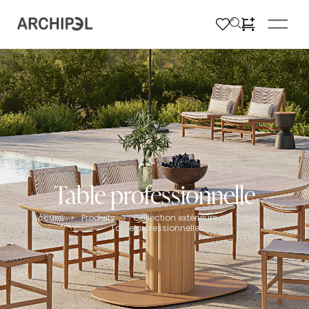
Table professionnelle
Accueil
Produits
Collection extérieure
Table
>
>
>
>
Table professionnelle