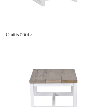
C-mii-ts-0001-z