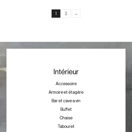
1
2
→
Intérieur
Accessoire
Armoire et étagére
Bar et cave a vin
Buffet
Chaise
Tabouret