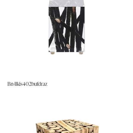
Bn-llkis402bufdraz