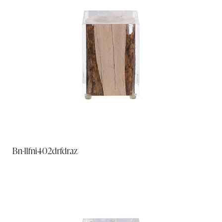
Bn-llfni402drfdraz