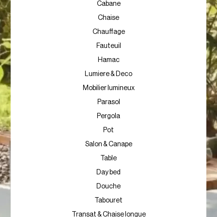
Cabane
Chaise
Chauffage
Fauteuil
Hamac
Lumiere & Deco
Mobilier lumineux
Parasol
Pergola
Pot
Salon & Canape
Table
Day bed
Douche
Tabouret
Transat & Chaise longue