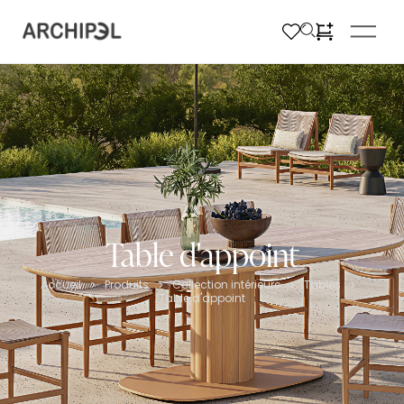
Table d'appoint
Accueil
Produits
Collection intérieure
Tables
>
>
>
>
Table d'appoint