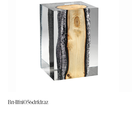
Bn-llfni056drfdraz