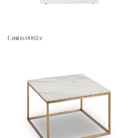
C-mii-ts-0002-z