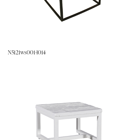
N5121ws001-l014