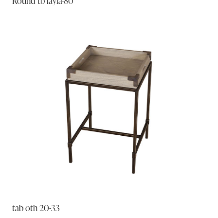
Round tb layla-80
tab oth 20-33