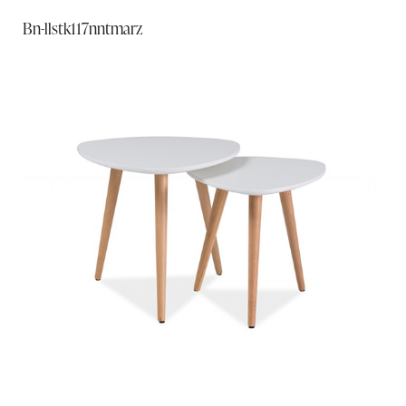
Bn-llstk117nntmarz