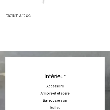
tlc1811 art dc
Intérieur
Accessoire
Armoire et étagére
Bar et cave a vin
Buffet