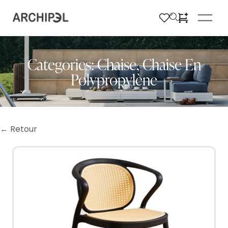
Categories:
Chaise
,
Chaise En
Polypropylène
← Retour