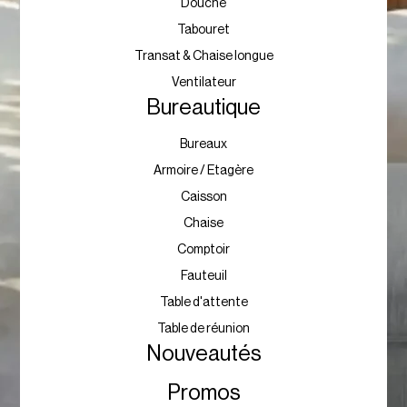
Douche
Tabouret
Transat & Chaise longue
Ventilateur
Bureautique
Bureaux
Armoire / Etagère
Caisson
Chaise
Comptoir
Fauteuil
Table d'attente
Table de réunion
Nouveautés
Promos