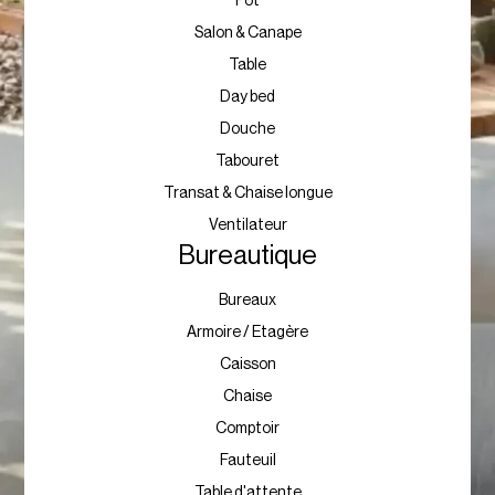
Banc
Accessoire
Barbecue
Cabane
Chaise
Chauffage
Fauteuil
Hamac
Lumiere & Deco
Mobilier lumineux
Parasol
Pergola
Pot
Salon & Canape
Table