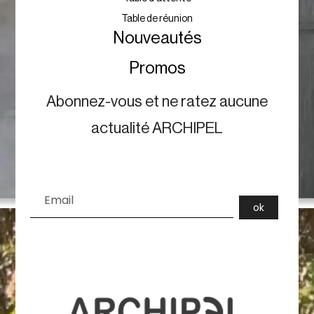
Day bed
Douche
Tabouret
Transat & Chaise longue
Ventilateur
Bureautique
Bureaux
Armoire / Etagère
Caisson
Chaise
Comptoir
Fauteuil
Table d'attente
Table de réunion
Nouveautés