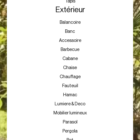
Buffet
Chaise
Tabouret
Fauteuil
Pouf
Console / Bahut
Luminaire
Méridienne et chaise longue
Meuble TV
Paraventet séparation
Salon & Canape
Tables
Tapis
Extérieur
Balancoire