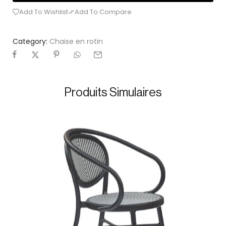
rotin offrent une texture naturelle et élégante,
tandis que les accoudoirs ajoutent confort et
maintien. Idéale pour vos terrasses, jardins ou
balcons, elle combine fonctionnalité et
esthétisme pour des moments de détente
agréables.
Design : Moderne, coloré, esprit naturel
Matière : Rotin, structure en aluminium
Usage : Extérieur (terrasse, jardin, balcon, coin
repas)
Demande de devis
Add To Wishlist
Add To Compare