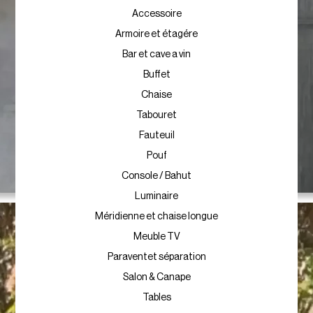
Accessoire
Armoire et étagére
Bar et cave a vin
Buffet
Chaise
Tabouret
Fauteuil
Pouf
Console / Bahut
Luminaire
Méridienne et chaise longue
Meuble TV
Paraventet séparation
Salon & Canape
Tables