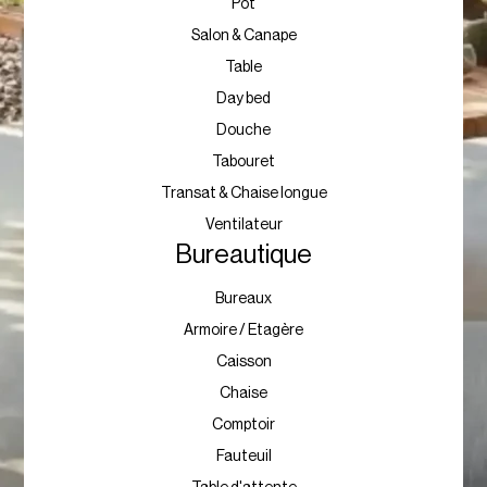
Pot
Salon & Canape
Table
Day bed
Douche
Tabouret
Transat & Chaise longue
Ventilateur
Bureautique
Bureaux
Armoire / Etagère
Caisson
Chaise
Comptoir
Fauteuil