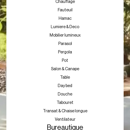
Chaise
Chauffage
Fauteuil
Hamac
Lumiere & Deco
Mobilier lumineux
Parasol
Pergola
Pot
Salon & Canape
Table
Day bed
Douche
Tabouret
Transat & Chaise longue