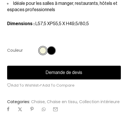
Idéale pour les salles à manger, restaurants, hôtels et
espaces professionnels
Dimensions :
L57,5 XP55,5 X H49,5/80,5
Couleur
Demande de devis
Add To Wishlist
Add To Compare
Categories:
Chaise
,
Chaise en tissu
,
Collection intérieure