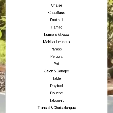
Chaise
Chauffage
Fauteuil
Hamac
Lumiere & Deco
Mobilier lumineux
Parasol
Pergola
Pot
Salon & Canape
Table
Day bed
Douche
Tabouret
Transat & Chaise longue