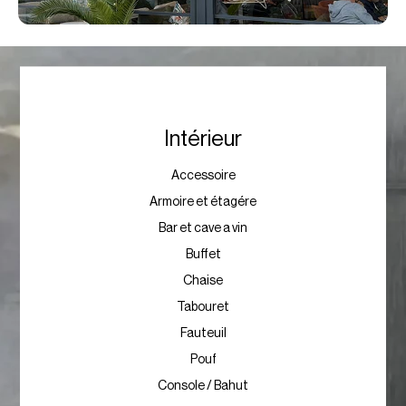
Intérieur
Accessoire
Armoire et étagére
Bar et cave a vin
Buffet
Chaise
Tabouret
Fauteuil
Pouf
Console / Bahut