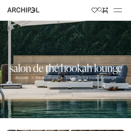
salon de thé hookah lounge
Accueil
Réalisations
salon de thé hookah lounge
>
>