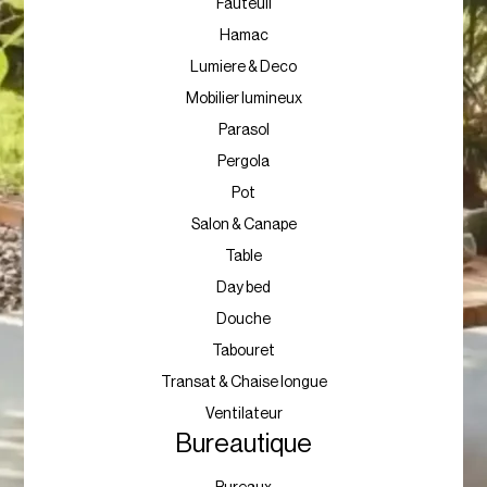
Fauteuil
Hamac
Lumiere & Deco
Mobilier lumineux
Parasol
Pergola
Pot
Salon & Canape
Table
Day bed
Douche
Tabouret
Transat & Chaise longue
Ventilateur
Bureautique