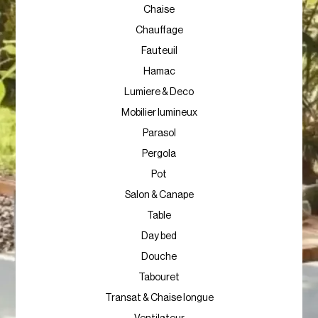
Chaise
Chauffage
Fauteuil
Hamac
Lumiere & Deco
Mobilier lumineux
Parasol
Pergola
Pot
Salon & Canape
Table
Day bed
Douche
Tabouret
Transat & Chaise longue