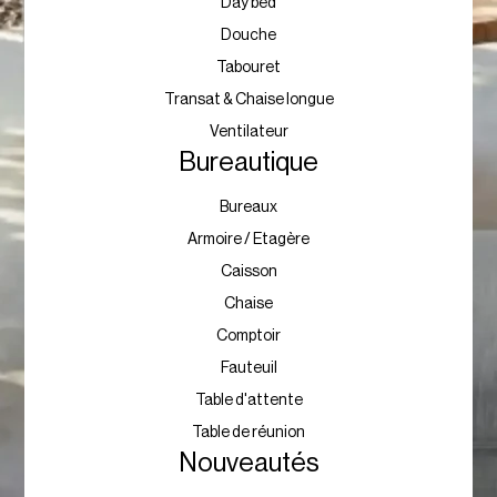
Day bed
Douche
Tabouret
Transat & Chaise longue
Ventilateur
Bureautique
Bureaux
Armoire / Etagère
Caisson
Chaise
Comptoir
Fauteuil
Table d'attente
Table de réunion
Nouveautés