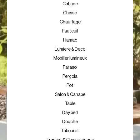
Cabane
Chaise
Chauffage
Fauteuil
Hamac
Lumiere & Deco
Mobilier lumineux
Parasol
Pergola
Pot
Salon & Canape
Table
Day bed
Douche
Tabouret
Transat & Chaise longue