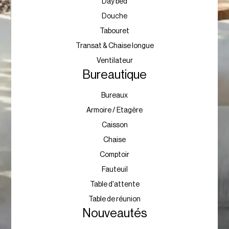
Day bed
Douche
Tabouret
Transat & Chaise longue
Ventilateur
Bureautique
Bureaux
Armoire / Etagère
Caisson
Chaise
Comptoir
Fauteuil
Table d'attente
Table de réunion
Nouveautés