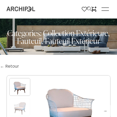
Categories:
Collection Extérieure
,
Fauteuil
,
Fauteuil Extérieur
← Retour