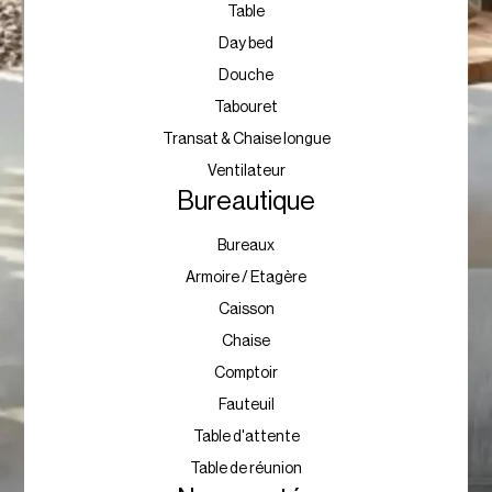
Table
Day bed
Douche
Tabouret
Transat & Chaise longue
Ventilateur
Bureautique
Bureaux
Armoire / Etagère
Caisson
Chaise
Comptoir
Fauteuil
Table d'attente
Table de réunion