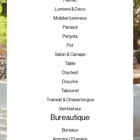
Hamac
Lumiere & Deco
Mobilier lumineux
Parasol
Pergola
Pot
Salon & Canape
Table
Day bed
Douche
Tabouret
Transat & Chaise longue
Ventilateur
Bureautique
Bureaux
Armoire / Etagère