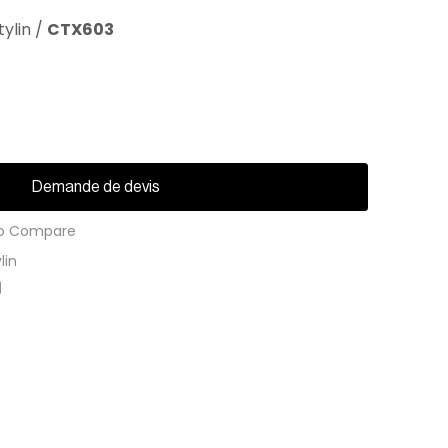
ylin
/
CTX603
Demande de devis
o Compare
lin