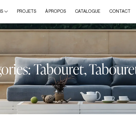
NS
PROJETS
À PROPOS
CATALOGUE
CONTACT
ories:
Tabouret
,
Taboure