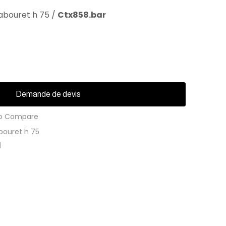
abouret h 75
/
Ctx858.bar
Demande de devis
o Compare
bouret h 75