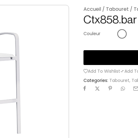
Accueil
/
Tabouret
/
T
Ctx858.bar
Couleur
Add To Wishlist
Add T
Categories:
Tabouret
,
Ta