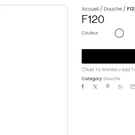
Accueil
/
Douche
/
F1
F120
Couleur
Add To Wishlist
Add T
Category:
Douche