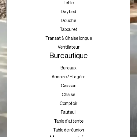
Table
Day bed
Douche
Tabouret
Transat & Chaise longue
Ventilateur
Bureautique
Bureaux
Armoire / Etagère
Caisson
Chaise
Comptoir
Fauteuil
Table d'attente
Table de réunion