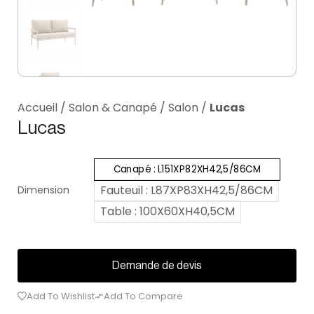
Accueil
/
Salon & Canapé
/
Salon
/
Lucas
Lucas
Canapé : L151XP82XH42,5/86CM
Fauteuil : L87XP83XH42,5/86CM
Dimension
Table : 100X60XH40,5CM
Demande de devis
Add To Wishlist
Add To Compare