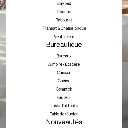
Day bed
Douche
Tabouret
Transat & Chaise longue
Ventilateur
Bureautique
Bureaux
Armoire / Etagère
Caisson
Chaise
Comptoir
Fauteuil
Table d'attente
Table de réunion
Nouveautés