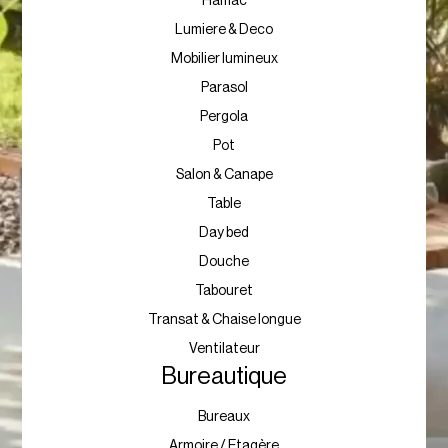
Hamac
Lumiere & Deco
Mobilier lumineux
Parasol
Pergola
Pot
Salon & Canape
Table
Day bed
Douche
Tabouret
Transat & Chaise longue
Ventilateur
Bureautique
Bureaux
Armoire / Etagère