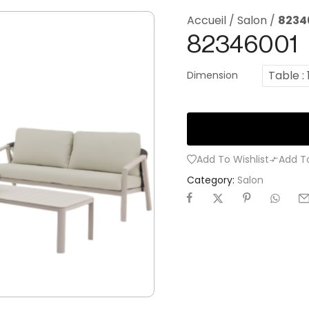
Accueil
/
Salon
/
8234
82346001
Table 
Dimension
Add To Wishlist
Add T
Category:
Salon