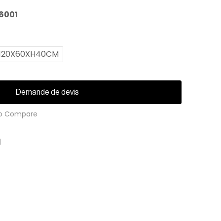
6001
: 120X60XH40CM
Demande de devis
o Compare